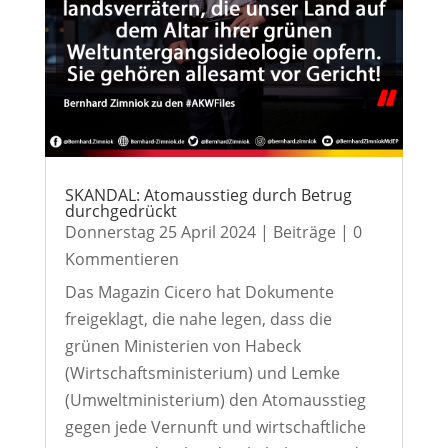
SKANDAL: Atomausstieg durch Betrug
durchgedrückt
Donnerstag 25 April 2024
|
Beiträge
| 0
Kommentieren
Das Magazin Cicero hat Dokumente
freigeklagt, die nahe legen, dass die
grünen Ministerien von Habeck
(Wirtschaftsministerium) und Lemke
(Umweltministerium) den Atomausstieg
gegen jede Vernunft und wirtschaftliche