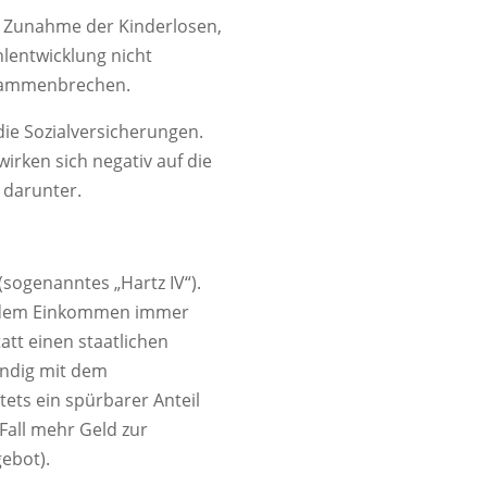
e Zunahme der Kinderlosen,
lentwicklung nicht
usammenbrechen.
ie Sozialversicherungen.
irken sich negativ auf die
 darunter.
(sogenanntes „Hartz IV“).
sendem Einkommen immer
tt einen staatlichen
ändig mit dem
ets ein spürbarer Anteil
Fall mehr Geld zur
gebot).