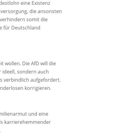
estlohn eine Existenz
sversorgung, die ansonsten
 verhindern somit die
ve für Deutschland
t wollen. Die AfD will die
 ideell, sondern auch
 verbindlich aufgefordert.
inderlosen korrigieren.
amilienarmut und eine
 als karrierehemmender
.