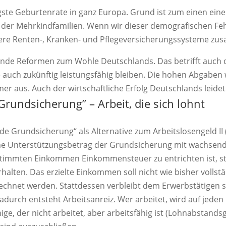
gste Geburtenrate in ganz Europa. Grund ist zum einen ein
der Mehrkindfamilien. Wenn wir dieser demografischen Feh
ere Renten-, Kranken- und Pflegeversicherungssysteme z
ende Reformen zum Wohle Deutschlands. Das betrifft auch d
auch zukünftig leistungsfähig bleiben. Die hohen Abgaben w
 aus. Auch der wirtschaftliche Erfolg Deutschlands leidet
Grundsicherung” – Arbeit, die sich lohnt
ende Grundsicherung“ als Alternative zum Arbeitslosengeld II 
liche Unterstützungsbetrag der Grundsicherung mit wach
stimmten Einkommen Einkommensteuer zu entrichten ist, sta
halten. Das erzielte Einkommen soll nicht wie bisher vollst
chnet werden. Stattdessen verbleibt dem Erwerbstätigen st
durch entsteht Arbeitsanreiz. Wer arbeitet, wird auf jeden 
ge, der nicht arbeitet, aber arbeitsfähig ist (Lohnabstands