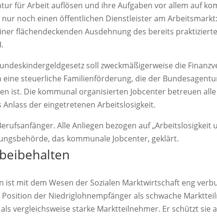
ntur für Arbeit auflösen und ihre Aufgaben vor allem auf k
 nur noch einen öffentlichen Dienstleister am Arbeitsmark
einer flächendeckenden Ausdehnung des bereits praktiziert
.
undeskindergeldgesetz soll zweckmäßigerweise die Finanzv
 eine steuerliche Familienförderung, die der Bundesagentur
agen ist. Die kommunal organisierten Jobcenter betreuen al
 Anlass der eingetretenen Arbeitslosigkeit.
erufsanfänger. Alle Anliegen bezogen auf „Arbeitslosigkeit 
ungsbehörde, das kommunale Jobcenter, geklärt.
 beibehalten
n ist mit dem Wesen der Sozialen Marktwirtschaft eng verbu
e Position der Niedriglohnempfänger als schwache Marktte
 als vergleichsweise starke Marktteilnehmer. Er schützt sie