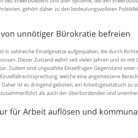
n des Erwerbslebens und aller Systeme, die den Erwerbslo
rleisten, gehört daher zu den bedeutungsvollsten Politikf
 von unnötiger Bürokratie befreien
st in zahlreiche Einzelgesetze aufgespalten, die durch Rich
en. Dieser Zustand währt seit vielen Jahren und ist mit G
bar. Zudem sind ungezählte Einzelfragen Gegenstand einer 
 Einzelfallrechtsprechung, welche eine angemessene Berech
aher ist es dringend geboten, ein Arbeitsgesetzbuch zu sc
h zusammenführt als auch der überbordenden und uneinhei
ur für Arbeit auflösen und kommuna