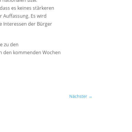
 nationalen bzw.
dass es keines stärkeren
er Auffassung. Es wird
e Interessen der Bürger
e zu den
n in den kommenden Wochen
Nächster
→