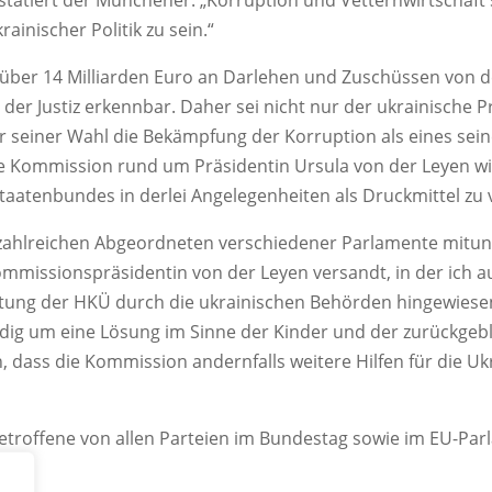
nstatiert der Münchener. „Korruption und Vetternwirtschaft
ainischer Politik zu sein.“
über 14 Milliarden Euro an Darlehen und Zuschüssen von der
 der Justiz erkennbar. Daher sei nicht nur der ukrainische
or seiner Wahl die Bekämpfung der Korruption als eines sein
e Kommission rund um Präsidentin Ursula von der Leyen wir
Staatenbundes in derlei Angelegenheiten als Druckmittel zu
 zahlreichen Abgeordneten verschiedener Parlamente mitunt
mmissionspräsidentin von der Leyen versandt, in der ich auf
tung der HKÜ durch die ukrainischen Behörden hingewiesen 
ig um eine Lösung im Sinne der Kinder und der zurückgebl
n, dass die Kommission andernfalls weitere Hilfen für die Uk
Betroffene von allen Parteien im Bundestag sowie im EU-Pa