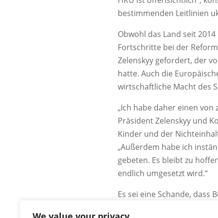
HKÜ ist offensichtlich“, ko
bestimmenden Leitlinien ukr
Obwohl das Land seit 2014 
Fortschritte bei der Reform
Zelenskyy gefordert, der v
hatte. Auch die Europäisch
wirtschaftliche Macht des 
„Ich habe daher einen von
Präsident Zelenskyy und Ko
Kinder und der Nichteinhal
„Außerdem habe ich inständ
gebeten. Es bleibt zu hoffe
endlich umgesetzt wird.“
Es sei eine Schande, dass 
würden.
We value your privacy