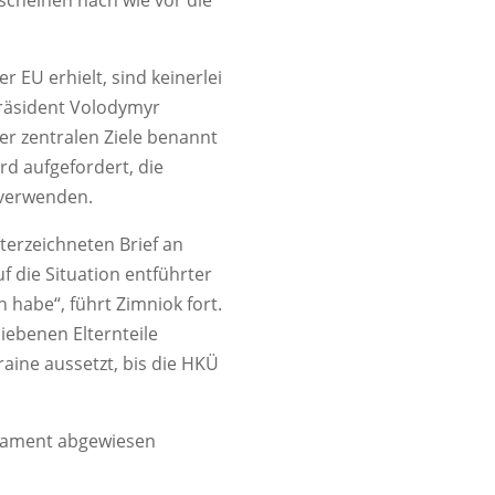
 scheinen nach wie vor die
 EU erhielt, sind keinerlei
 Präsident Volodymyr
er zentralen Ziele benannt
d aufgefordert, die
 verwenden.
erzeichneten Brief an
 die Situation entführter
habe“, führt Zimniok fort.
iebenen Elternteile
raine aussetzt, bis die HKÜ
rlament abgewiesen