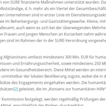
n von SURE finanzierte Maßnahmen unterstützt wurden. Da
elbstständige, d. h. mehr als ein Viertel der Gesamtbeschäf
ten Unternehmen sind in erster Linie im Dienstleistungssekt
wie im Beherbergungs‐ und Gaststättengewerbe. Kleine, mit
allesamt, auch wenn es sich bei der überwiegenden Mehrh
 von Frauen und jungen Menschen an Kurzarbeit nahm währ
ngen sind im Rahmen der in der SURE-Verordnung vorgesehe
ng Afghanistans umfasst mindestens 300 Mio. EUR für huma
nissen und Ernährungssicherheit, sowie mindestens 250 Mio
ndere im Gesundheitsbereich. Diese Mittel werden an inter
unmittelbar der lokalen Bevölkerung zugute, wobei die in 
sätze des Engagements eingehalten werden. Die humanitäre
dsätzen
[2]
geleistet, die im „Konsens zur humanitären Hilfe“
er Kommission festgelegt, werden regelmäßig Prüfungen de
ttel, einschließlich der Risiken, durchgeführt.