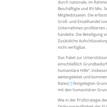
durch nationale, im Rahme
Beschäftigte und 8½ Mio. S
Mitgliedstaaten. Die erfass
Groß- und Einzelhandel so
Unternehmen profitierten 
handelte. Die Beteiligung
Zusätzliche Aufschlüsselu
nicht verfügbar.
Das Paket zur Unterstützu
einschließlich Grundbedürf
humanitäre Hilfe“, insbeso
weitergeleitet und kommen 
Rates
[1]
festgelegten Grund
mit den humanitären Grun
Wie in der Prüfstrategie d
Ordnungsmäßigkeit der EU-Mi