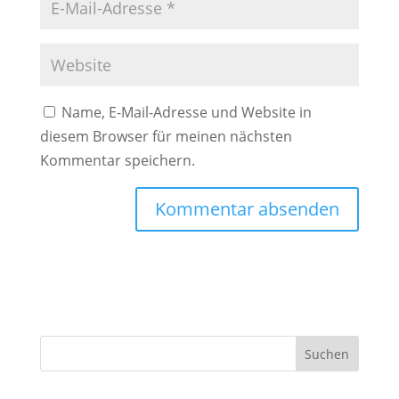
Name, E-Mail-Adresse und Website in
diesem Browser für meinen nächsten
Kommentar speichern.
A
l
t
e
r
Suchen
n
a