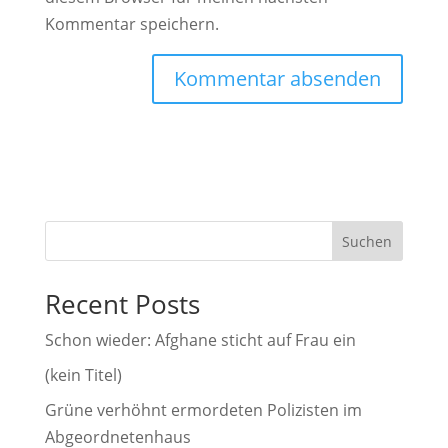
Kommentar speichern.
A
l
t
e
r
Suchen
n
a
Recent Posts
t
i
Schon wieder: Afghane sticht auf Frau ein
v
(kein Titel)
e
Grüne verhöhnt ermordeten Polizisten im
:
Abgeordnetenhaus