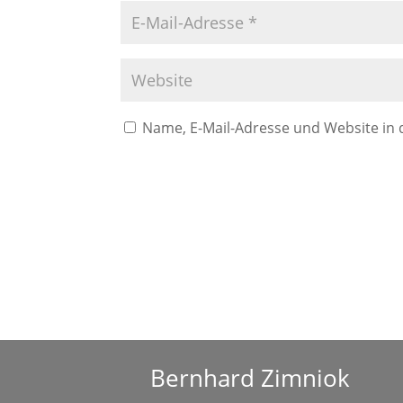
Name, E-Mail-Adresse und Website in
A
l
t
e
r
n
a
Bernhard Zimniok
t