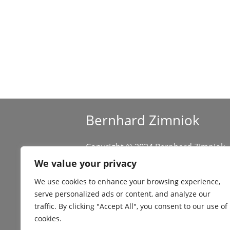
A
l
t
e
r
n
a
Bernhard Zimniok
t
i
Copyright © 2024 Bernhard Zimniok
v
All rights reserved.
We value your privacy
e
:
We use cookies to enhance your browsing experience,
serve personalized ads or content, and analyze our
traffic. By clicking "Accept All", you consent to our use of
cookies.