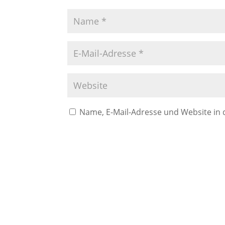
Name, E-Mail-Adresse und Website in
A
l
t
e
r