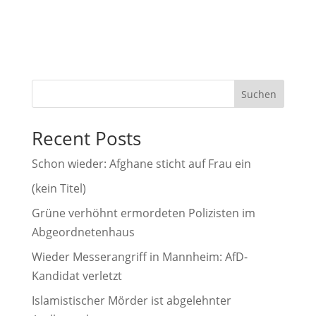
A
l
t
e
r
Suchen
n
a
Recent Posts
t
i
Schon wieder: Afghane sticht auf Frau ein
v
(kein Titel)
e
Grüne verhöhnt ermordeten Polizisten im
:
Abgeordnetenhaus
Wieder Messerangriff in Mannheim: AfD-
Kandidat verletzt
Islamistischer Mörder ist abgelehnter