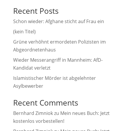
a
Recent Posts
t
i
Schon wieder: Afghane sticht auf Frau ein
v
(kein Titel)
e
Grüne verhöhnt ermordeten Polizisten im
:
Abgeordnetenhaus
Wieder Messerangriff in Mannheim: AfD-
Kandidat verletzt
Islamistischer Mörder ist abgelehnter
Asylbewerber
Recent Comments
Bernhard Zimniok
zu
Mein neues Buch: Jetzt
kostenlos vorbestellen!