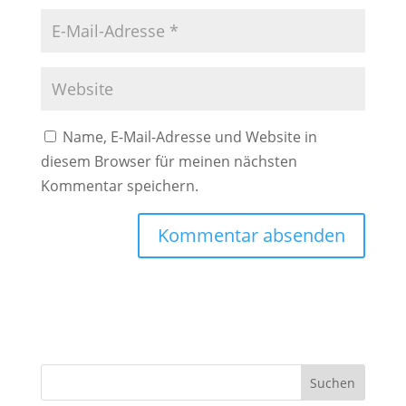
Name, E-Mail-Adresse und Website in
diesem Browser für meinen nächsten
Kommentar speichern.
A
l
t
e
r
Suchen
n