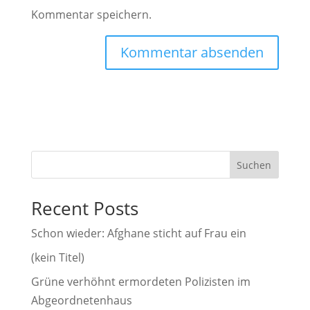
Kommentar speichern.
A
l
t
e
r
Suchen
n
a
Recent Posts
t
i
Schon wieder: Afghane sticht auf Frau ein
v
(kein Titel)
e
Grüne verhöhnt ermordeten Polizisten im
:
Abgeordnetenhaus