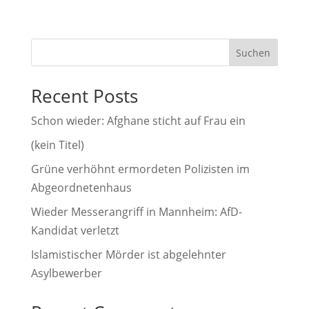
t
e
r
Suchen
n
a
Recent Posts
t
i
Schon wieder: Afghane sticht auf Frau ein
v
(kein Titel)
e
Grüne verhöhnt ermordeten Polizisten im
:
Abgeordnetenhaus
Wieder Messerangriff in Mannheim: AfD-
Kandidat verletzt
Islamistischer Mörder ist abgelehnter
Asylbewerber