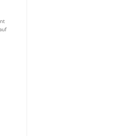
ant
auf
m