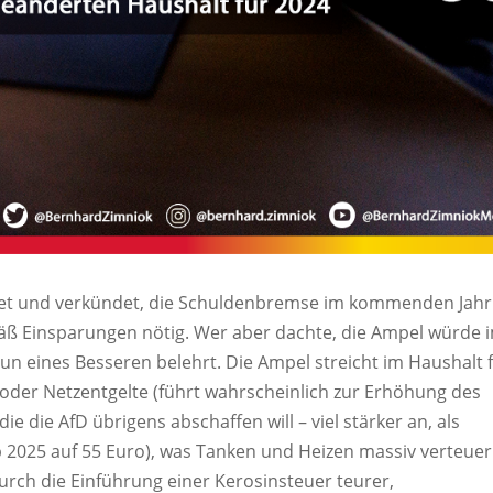
det und verkündet, die Schuldenbremse im kommenden Jahr
mäß Einsparungen nötig. Wer aber dachte, die Ampel würde 
n eines Besseren belehrt. Die Ampel streicht im Haushalt 
 oder Netzentgelte (führt wahrscheinlich zur Erhöhung des
e die AfD übrigens abschaffen will – viel stärker an, als
b 2025 auf 55 Euro), was Tanken und Heizen massiv verteue
rch die Einführung einer Kerosinsteuer teurer,