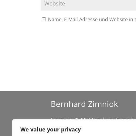
Name, E-Mail-Adresse und Website in
A
l
t
e
r
n
a
Bernhard Zimniok
t
i
Copyright © 2024 Bernhard Zimniok
v
All rights reserved.
We value your privacy
e