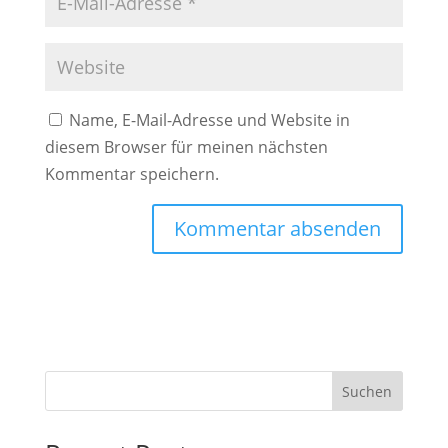
Name, E-Mail-Adresse und Website in
diesem Browser für meinen nächsten
Kommentar speichern.
A
l
t
e
r
Suchen
n
a