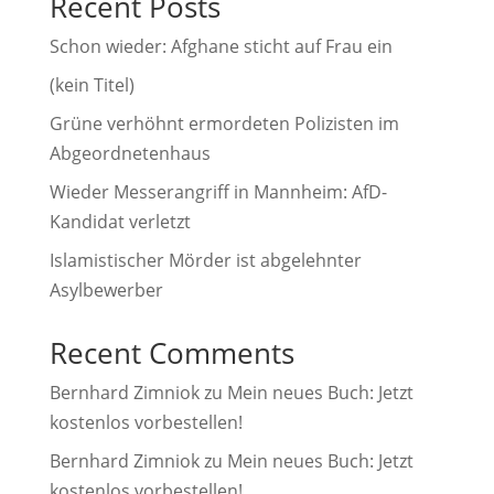
Recent Posts
t
i
Schon wieder: Afghane sticht auf Frau ein
v
(kein Titel)
e
Grüne verhöhnt ermordeten Polizisten im
:
Abgeordnetenhaus
Wieder Messerangriff in Mannheim: AfD-
Kandidat verletzt
Islamistischer Mörder ist abgelehnter
Asylbewerber
Recent Comments
Bernhard Zimniok
zu
Mein neues Buch: Jetzt
kostenlos vorbestellen!
Bernhard Zimniok
zu
Mein neues Buch: Jetzt
kostenlos vorbestellen!