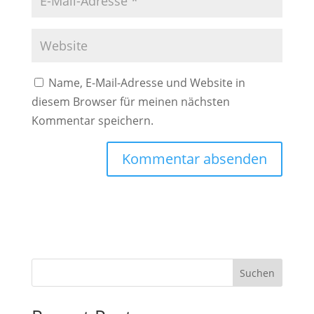
Name, E-Mail-Adresse und Website in
diesem Browser für meinen nächsten
Kommentar speichern.
A
l
t
e
r
Suchen
n
a