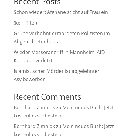
Recent Posts
t
i
Schon wieder: Afghane sticht auf Frau ein
v
(kein Titel)
e
Grüne verhöhnt ermordeten Polizisten im
:
Abgeordnetenhaus
Wieder Messerangriff in Mannheim: AfD-
Kandidat verletzt
Islamistischer Mörder ist abgelehnter
Asylbewerber
Recent Comments
Bernhard Zimniok
zu
Mein neues Buch: Jetzt
kostenlos vorbestellen!
Bernhard Zimniok
zu
Mein neues Buch: Jetzt
kostenlos vorbestellen!