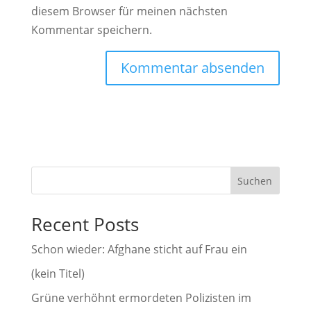
diesem Browser für meinen nächsten
Kommentar speichern.
A
l
t
e
r
Suchen
n
a
Recent Posts
t
i
Schon wieder: Afghane sticht auf Frau ein
v
(kein Titel)
e
Grüne verhöhnt ermordeten Polizisten im
: