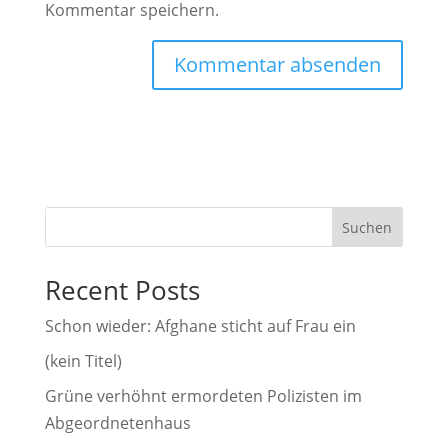
Kommentar speichern.
A
l
t
e
r
Suchen
n
a
Recent Posts
t
i
Schon wieder: Afghane sticht auf Frau ein
v
(kein Titel)
e
Grüne verhöhnt ermordeten Polizisten im
:
Abgeordnetenhaus