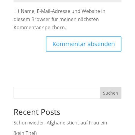
Name, E-Mail-Adresse und Website in
diesem Browser für meinen nächsten
Kommentar speichern.
A
l
t
e
r
Suchen
n
a
Recent Posts
t
i
Schon wieder: Afghane sticht auf Frau ein
v
(kein Titel)