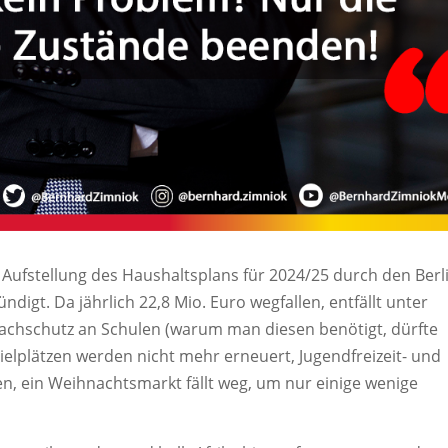
r Aufstellung des Haushaltsplans für 2024/25 durch den Berl
gt. Da jährlich 22,8 Mio. Euro wegfallen, entfällt unter
achschutz an Schulen (warum man diesen benötigt, dürfte
Spielplätzen werden nicht mehr erneuert, Jugendfreizeit- und
n, ein Weihnachtsmarkt fällt weg, um nur einige wenige