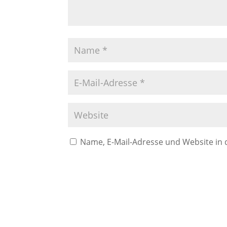
Name, E-Mail-Adresse und Website in
A
l
t