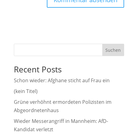
A
l
t
e
r
Suchen
n
a
Recent Posts
t
i
Schon wieder: Afghane sticht auf Frau ein
v
(kein Titel)
e
Grüne verhöhnt ermordeten Polizisten im
:
Abgeordnetenhaus
Wieder Messerangriff in Mannheim: AfD-
Kandidat verletzt