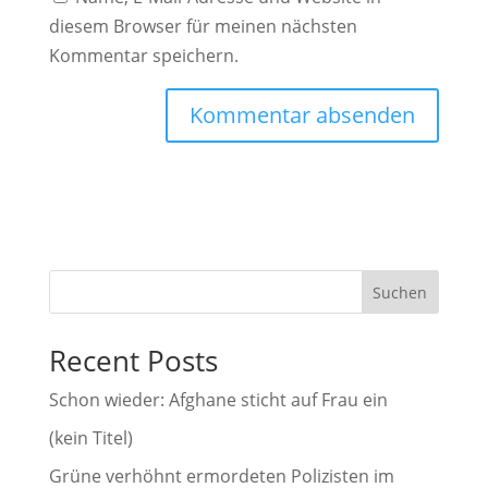
diesem Browser für meinen nächsten
Kommentar speichern.
A
l
t
e
r
Suchen
n
a
Recent Posts
t
i
Schon wieder: Afghane sticht auf Frau ein
v
(kein Titel)
e
Grüne verhöhnt ermordeten Polizisten im
: