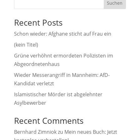
Suchen
n
a
Recent Posts
t
i
Schon wieder: Afghane sticht auf Frau ein
v
(kein Titel)
e
Grüne verhöhnt ermordeten Polizisten im
:
Abgeordnetenhaus
Wieder Messerangriff in Mannheim: AfD-
Kandidat verletzt
Islamistischer Mörder ist abgelehnter
Asylbewerber
Recent Comments
Bernhard Zimniok
zu
Mein neues Buch: Jetzt