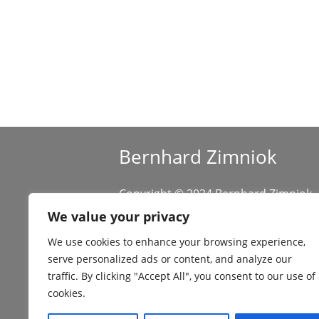
A
l
t
e
r
n
a
Bernhard Zimniok
t
i
Copyright © 2024 Bernhard Zimniok
v
All rights reserved.
We value your privacy
e
:
We use cookies to enhance your browsing experience,
serve personalized ads or content, and analyze our
traffic. By clicking "Accept All", you consent to our use of
cookies.