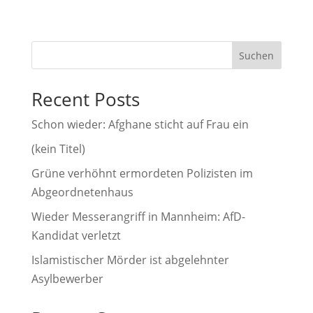
t
e
r
Suchen
n
a
Recent Posts
t
i
Schon wieder: Afghane sticht auf Frau ein
v
(kein Titel)
e
Grüne verhöhnt ermordeten Polizisten im
:
Abgeordnetenhaus
Wieder Messerangriff in Mannheim: AfD-
Kandidat verletzt
Islamistischer Mörder ist abgelehnter
Asylbewerber