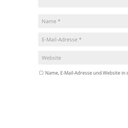
Name, E-Mail-Adresse und Website in
A
l
t
e