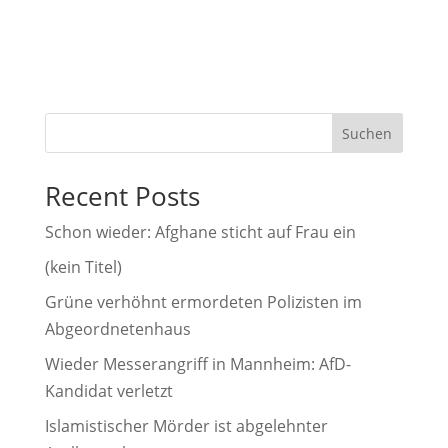
A
l
t
e
r
Suchen
n
a
Recent Posts
t
i
Schon wieder: Afghane sticht auf Frau ein
v
(kein Titel)
e
Grüne verhöhnt ermordeten Polizisten im
:
Abgeordnetenhaus
Wieder Messerangriff in Mannheim: AfD-
Kandidat verletzt
Islamistischer Mörder ist abgelehnter