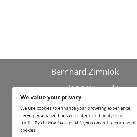
A
l
t
e
r
n
a
Bernhard Zimniok
t
i
Copyright © 2024 Bernhard Zimniok
v
All rights reserved.
We value your privacy
e
:
We use cookies to enhance your browsing experience,
serve personalized ads or content, and analyze our
traffic. By clicking "Accept All", you consent to our use of
cookies.