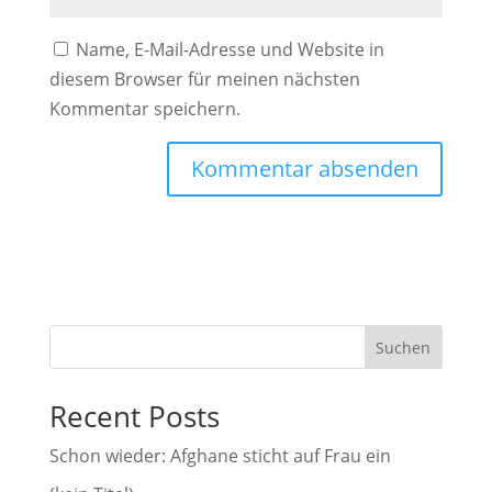
Name, E-Mail-Adresse und Website in
diesem Browser für meinen nächsten
Kommentar speichern.
A
l
t
e
r
Suchen
n
a
Recent Posts
t
i
Schon wieder: Afghane sticht auf Frau ein
v