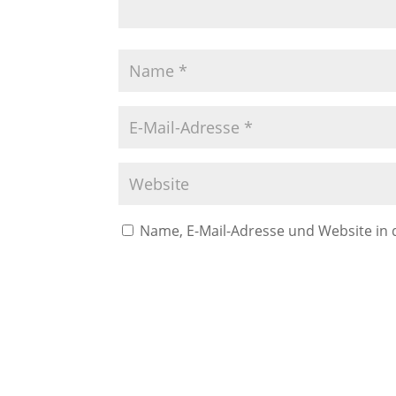
Name, E-Mail-Adresse und Website in
A
l
t
e