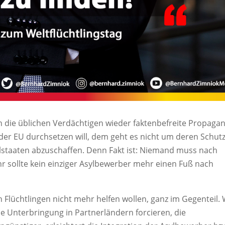
n die üblichen Verdächtigen wieder faktenbefreite Propaga
er EU durchsetzen will, dem geht es nicht um deren Schutz
staaten abzuschaffen. Denn Fakt ist: Niemand muss nach
hr sollte kein einziger Asylbewerber mehr einen Fuß nach
n Flüchtlingen nicht mehr helfen wollen, ganz im Gegenteil. 
e Unterbringung in Partnerländern forcieren, die